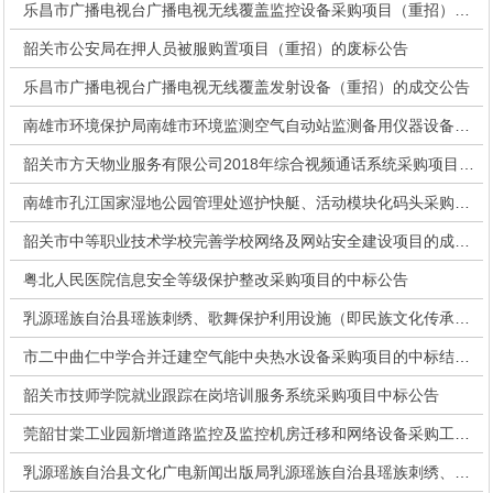
乐昌市广播电视台广播电视无线覆盖监控设备采购项目（重招）的成交公告
韶关市公安局在押人员被服购置项目（重招）的废标公告
乐昌市广播电视台广播电视无线覆盖发射设备（重招）的成交公告
南雄市环境保护局南雄市环境监测空气自动站监测备用仪器设备采购项目的废标公告
韶关市方天物业服务有限公司2018年综合视频通话系统采购项目的中标公告
南雄市孔江国家湿地公园管理处巡护快艇、活动模块化码头采购项目的中标公告
韶关市中等职业技术学校完善学校网络及网站安全建设项目的成交公告
粤北人民医院信息安全等级保护整改采购项目的中标公告
乳源瑶族自治县瑶族刺绣、歌舞保护利用设施（即民族文化传承中心）大剧院扩声系统设备采购安装项目的中标公
市二中曲仁中学合并迁建空气能中央热水设备采购项目的中标结果调整公告
韶关市技师学院就业跟踪在岗培训服务系统采购项目中标公告
莞韶甘棠工业园新增道路监控及监控机房迁移和网络设备采购工程的成交公告
乳源瑶族自治县文化广电新闻出版局乳源瑶族自治县瑶族刺绣、歌舞保护利用设施（即民族文化传承中心）大剧院灯光设备采购安装项目的中标公告