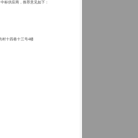
了中标供应商，推荐意见如下：
坊村十四巷十三号
4楼