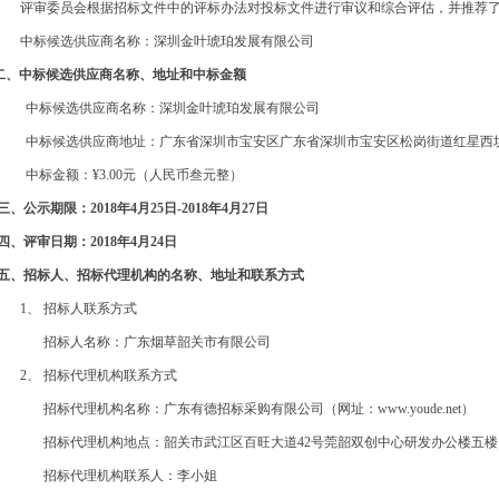
评审委员会根据招标文件中的评标办法对投标文件进行审议和综合评估，并推荐
中标候选供应商名称：深圳金叶琥珀发展有限公司
二
、
中标候选供应商名称、地址和中标金额
中标候选供应商名称：深圳金叶琥珀发展有限公司
中标候选供应商地址：
广东省深圳市宝安区广东省深圳市宝安区松岗街道红星西
中标金额：
¥3.00元（人民币叁元整）
三、公示期限：
201
8
年
4
月
25
日
-201
8
年
4
月
27
日
四、评审日期：
201
8
年
4
月
24
日
五
、
招标人、招标代理机构的名称、地址和联系方式
1、 招标人联系方式
招标人名称：广东烟草韶关市有限公司
2、 招标代理机构联系方式
招标代理机构名称：广东有德招标采购有限公司（网址：
www.youde.net
）
招标代理机构地点：韶关市武江区百旺大道
42号莞韶双创中心研发办公楼五楼
招标代理机构联系人：李小姐