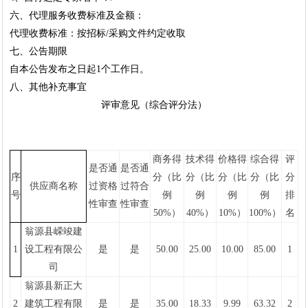
六、代理服务收费标准及金额：
代理收费标准：按招标
/采购文件约定收取
七、公告期限
自本公告发布之日起
1个工作日。
八、其他补充事宜
评审意见（综合评分法）
商务得
技术得
价格得
综合得
评
是否通
是否通
序
分（比
分（比
分（比
分（比
分
供应商名称
过资格
过符合
号
例
例
例
例
排
性审查
性审查
50
%）
40
%）
10
%）
100%）
名
翁源县嵘竣建
1
设工程有限公
是
是
50.00
25.00
10.00
85.00
1
司
翁源县新正大
2
建筑工程有限
是
是
35.00
18.33
9.99
63.32
2