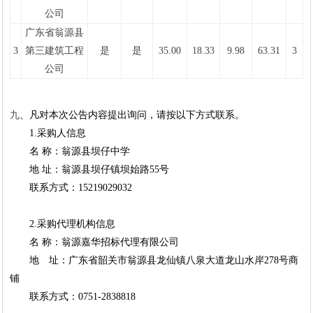
公司
广东省翁源县
3
第三建筑工程
是
是
35.00
18.33
9.98
63.31
3
公司
九
、凡对本次公告内容提出询问，请按以下方式联系。
1.采购人信息
名
称：翁源县坝仔中学
地
址：翁源县坝仔镇坝始路
55号
联系方式：
15219029032
2.采购代理机构信息
名
称：翁源嘉华招标代理有限公司
地
址：广东省韶关市翁源县龙仙镇八泉大道龙山水岸278号商
铺
联系方式：
0751-2838818