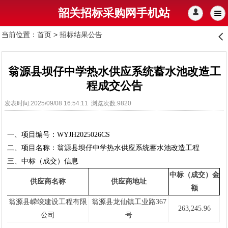
韶关招标采购网手机站
󰄭
当前位置：
首页
>
招标结果公告
󰊒
翁源县坝仔中学热水供应系统蓄水池改造工
程成交公告
发表时间:2025/09/08 16:54:11 浏览次数:9820
一、
项目编号：
WYJH20250
26
CS
二、
项目名称：
翁源县坝仔中学热水供应系统蓄水池改造工程
三、中标（成交）信息
中标（成交）金
供应商名称
供应商地址
额
翁源县嵘竣建设工程有限
翁源县龙仙镇工业路
367
263,245.96
公司
号