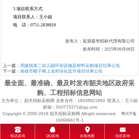
3.项目联系方式
项目联系人：王小姐
电
话：0751-2838818
发布人：翁源嘉华招标代理有限公司
发布时间：
202
5
年
09
月
08
日
上一篇：
周陂镇第二幼儿园环创设施及材料采购项目结果公告
下一篇：
南雄市帽子峰上龙村绿化提升项目结果公告
最全面、最准确、最及时发布韶关地区政府采
购、工程招标信息网站
主办单位：
韶关招标采购网
业务合作：18038921850 联系人：王小姐
邮箱：910773371@qq.com
Copyright © 2000-2018 韶关招标采购网 Allright sreserved. 粤ICP备
16068661号-1
󰇯
󰇇
󰅊
󰄸
电话咨询
QQ咨询
在线地图
信息咨询