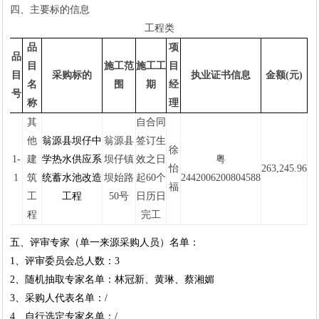
四、
主要标的信息
工程类
品
项
品
目
施工范
施工工
目
目
采购标的
执业证书信息
金额
(元)
名
围
期
经
号
称
理
其
自合同
他
翁源县坝仔中
翁源县
签订生
徐
1-
建
学热水供应系
坝仔镇
效之日
粤
怡
263,245.96
1
筑
统蓄水池改造
坝始路
起
60
个
2442006200804588
福
工
工程
50号
日历日
程
完工
五、评审专家（单一来源采购人员）名单：
1、评审委员会总人数：3
2、随机抽取专家名单：
林冠新、
黄琳、蔡湘媚
3、采购人代表名单：
/
4、自行选定专家名单：/