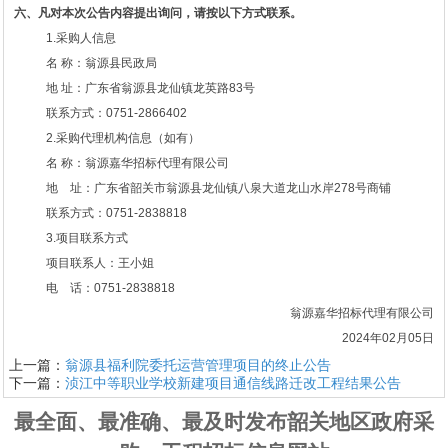
六
、凡对本次公告内容提出询问，请按以下方式联系。
1.采购人信息
名
称：翁源县民政局
地
址：广东省翁源县龙仙镇龙英路
83号
联系方式：
0751-2866402
2.采购代理机构信息（如有）
名
称：翁源嘉华招标代理有限公司
地 址：广东省韶关市翁源县龙仙镇八泉大道龙山水岸
278号商铺
联系方式：
0751-2838818
3.项目联系方式
项目联系人：王小姐
电 话：
0751-2838818
翁源嘉华招标代理有限公司
2024年02月05日
上一篇：
翁源县福利院委托运营管理项目的终止公告
下一篇：
浈江中等职业学校新建项目通信线路迁改工程结果公告
最全面、最准确、最及时发布韶关地区政府采