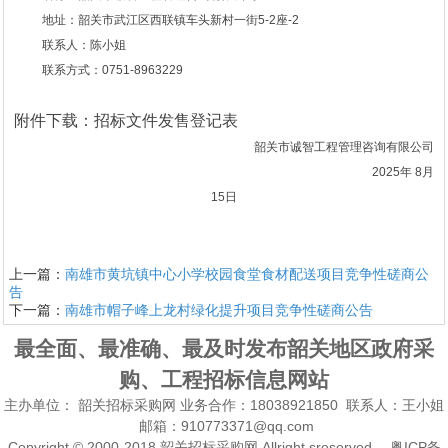
地址：
韶关市武江区西联镇车头新村一街
5-2座-2
联系人：陈小姐
联系方式：0751-8963229
附件下载：
招标文件发售登记表
韶关市诚智工程管理咨询有限公司
2025年
8月
15日
上一篇：
南雄市黄坑镇中心小学校园食堂食材配送项目竞争性磋商公
告
下一篇：
南雄市帽子峰上龙村绿化提升项目竞争性磋商公告
最全面、最准确、最及时发布韶关地区政府采
购、工程招标信息网站
主办单位：
韶关招标采购网
业务合作：18038921850 联系人：王小姐
邮箱：910773371@qq.com
Copyright © 2000-2018 韶关招标采购网 Allright sreserved. 粤ICP备