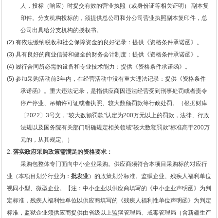
人，投标（响应）时提交有效的营业执照（或身份证等相关证明）
副本复
印件。分支机构投标的，须提供总公司和分公司营业执照副本复印件，总
公司出具给分支机构的授权书。
(2) 有依法缴纳税收和社会保障资金的良好记录：提供《资格条件承诺函》。
(3) 具有良好的商业信誉和健全的财务会计制度：提供《资格条件承诺函》。
(4) 履行合同所必需的设备和专业技术能力：提供《资格条件承诺函》。
(5)
参加采购活动前
3年内，在经营活动中没有重大违法记录：提供《
资格条件
承诺函》。
重大违法记录，是指供应商因违法经营受到刑事处罚或者责令
停产停业、吊销许可证或者执照、较大数额罚款等行政处罚。（根据财库
〔
2022〕3号文，“较大数额罚款”认定为200万元以上的罚款，法律、行政
法规以及国务院有关部门明确规定相关领域“较大数额罚款”标准高于200万
元的，从其规定。）
2.
落实政府采购政策需满足的资格要求：
采购包整体专门面向中小企业采购。供应商须符合本项目采购标的对应行
业（本项目划分行业为：
批发业
）的政策划分标准。监狱企业、残疾人福利单位
视同小型、微型企业。【注：中小企业以供应商填写的《中小企业声明函》为判
定标准，残疾人福利性单位以供应商填写的《残疾人福利性单位声明函》为判定
标准，监狱企业须供应商提供由省级以上监狱管理局、戒毒管理局（含新疆生产