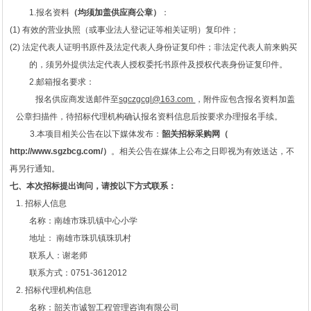
1.报名资料
（均须加盖供应商公章）
：
(1) 有效的营业执照（或事业法人登记证等相关证明）复印件；
(2) 法定代表人证明书原件及法定代表人身份证复印件；非法定代表人前来购买
的，须另外提供法定代表人授权委托书原件及授权代表身份证复印件。
2.邮箱报名要求：
报名供应商发送邮件至
sgczgcgl@163.com
，附件应包含报名资料加盖
公章扫描件，待招标代理机构确认报名资料信息后按要求办理报名手续。
3.本项目相关公告在以下媒体发布：
韶关招标采购网（
http://www.sgzbcg.com/）
。相关公告在媒体上公布之日即视为有效送达，不
再另行通知。
七、
本次招标提出询问，请按以下方式联系
：
1. 招标人信息
名称：南雄市珠玑镇中心小学
地址：
南雄市珠玑镇珠玑村
联系人：谢老师
联系方式：0751-3612012
2. 招标代理机构信息
名称：韶关市诚智工程管理咨询有限公司