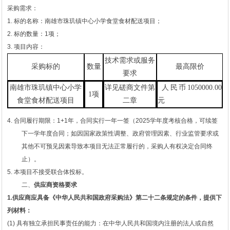
采购需求：
1. 标的名称：南雄市珠玑镇中心小学食堂食材配送项目；
2. 标的数量：1项；
3. 项目内容：
技术需求或服务
采购标的
数量
最高
限价
要求
南雄市珠玑镇中心小学
详见磋商文件第
人民币
1050000.00
1项
食堂食材配送项目
二章
元
4. 合同履行期限：1+1年，合同实行一年一签（2025学年度考核合格，可续签
下一学年度合同；如因国家政策性调整、政府管理因素、行业监管要求或
其他不可预见因素导致本项目无法正常履行的，采购人有权决定合同终
止）。
5.
本项目
不接受
联合体投标
。
二、
供应商
资格
要求
1.
供应商
应具备《中华人民共和国政府采购法》第二十二条规定的条件，提供下
列材料：
(1) 具有独立承担民事责任的能力：
在中华人民共和国境内注册的法人或自然