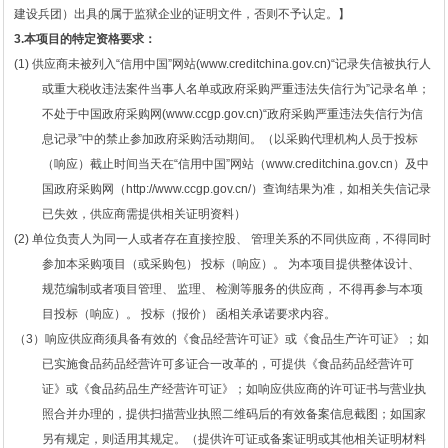
建设兵团）出具的属于监狱企业的证明文件，否则不予认定。】
3.本项目的特定资格要求
：
(1)
供应商未被列入
“信用中国”网站(www.creditchina.gov.cn)“记录失信被执行人
或重大税收违法案件当事人名单或政府采购严重违法失信行为”记录名单；
不处于中国政府采购网(www.ccgp.gov.cn)“政府采购严重违法失信行为信
息记录”中的禁止参加政府采购活动期间。（以
采购代理机构
人员于投标
（响应）截止时间当天在
“信用中国”网站（www.creditchina.gov.cn）及中
国政府采购网（http://www.ccgp.gov.cn/）查询结果为准，如相关失信记录
已失效，供应商需提供相关证明资料）
(2)
单位负责人为同一人或者存在直接控股、
管理关系的不同供应商，不得同时
参加本采购项目（或采购包）
投标（响应）。
为本项目提供整体设计、
规范编制或者项目管理、
监理、
检测等服务的供应商，
不得再参与本项
目投标（响应）。
投标（报价）
函相关承诺要求内容。
（
3）
响应供应商须具备有效的《食品经营许可证》或《食品生产许可证》；如
已实施食品药品经营许可多证合一改革的，可提供《食品药品经营许可
证》或《食品药品生产经营许可证》；如响应供应商的许可证书与营业执
照合并办理的，提供扫描营业执照二维码后的有效备案信息截图；如国家
另有规定，则适用其规定。（提供许可证或备案证明或其他相关证明材料