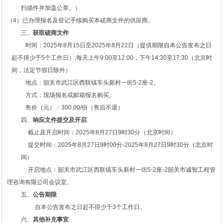
扫描件并加盖公章。）
（4）已办理报名及登记手续购买本磋商文件的供应商。
三、
获取
磋商
文件
时间：2025年8月15日至2025年8月22日（提供期限自本公告发布之日
起不得少于5
个工作日）
,每天上午9:00至12:00，下午14:30至17:30（北京时
间，法定节假日除外）
地点：韶关市武江区西联镇车头新村一街
5-2座-2
。
方式：现场报名或邮箱报名购买。
售价（元）：300.00/份（售后不退）
四、
响应文件提交及开启
截止及开启时间：2025年8月27日9时30分（北京时间）
提交时间：2025年8月27日9时00分
-
202
5年
8
月
2
7
日
9
时
3
0
分
（北京时
间）
开启
地点：韶关市武江区西联镇车头新村一街
5-2座-2韶关市诚智工程管
理咨询有限公司
会议室。
五、
公告期限
自本公告发布之日起不得少于3个工作日。
六、
其他补充事宜