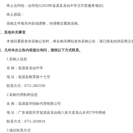
终止合同包：合同包
1(
2024年翁源县龙仙中学文印室服务项目
)
终止原因：
采购文件相关内容须调整，待调整后重新采购。
三、其他补充事宜
本项目重新发布采购公告时，将在相关网站发布采购公告，请已报名的供应商注
四、凡对本次公告内容提出询问，请按以下方式联系。
1.采购人信息
名
称：翁源县龙仙中学
地
址：翁源县教育路十七号
联系方式：
0751-2863199
2.采购代理机构信息
名
称：翁源嘉华招标代理有限公司
地
址：广东省韶关市翁源县龙仙镇八泉大道龙山水岸
278号商铺
联系方式：
0751-2838818
3.项目联系方式